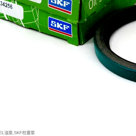
GEL油泵,SKF柱塞泵