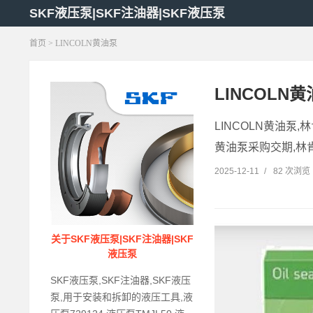
SKF液压泵|SKF注油器|SKF液压泵
首页
> LINCOLN黄油泵
LINCOLN
LINCOLN黄油泵,
黄油泵采购交期,林肯L
2025-12-11
/
82 次浏览
关于SKF液压泵|SKF注油器|SKF
液压泵
SKF液压泵,SKF注油器,SKF液压
泵,用于安装和拆卸的液压工具,液