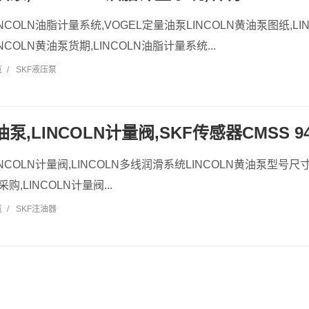
LINCOLN油脂计量系统,VOGEL定量油泵LINCOLN黄油泵图纸,L
INCOLN黄油泵货期,LINCOLN油脂计量系统...
览
/
SKF液压泵
油泵,LINCOLN计量阀,SKF传感器CMSS 943-
LINCOLN计量阀,LINCOLN多线润滑系统LINCOLN黄油泵型号
采购,LINCOLN计量阀...
览
/
SKF注油器