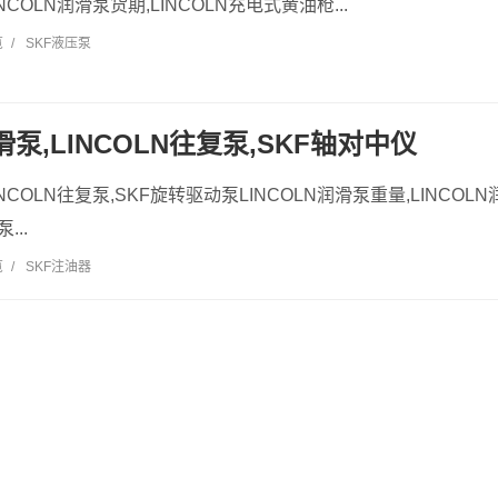
INCOLN润滑泵货期,LINCOLN充电式黄油枪...
览
/
SKF液压泵
润滑泵,LINCOLN往复泵,SKF轴对中仪
LINCOLN往复泵,SKF旋转驱动泵LINCOLN润滑泵重量,LINCOL
...
览
/
SKF注油器